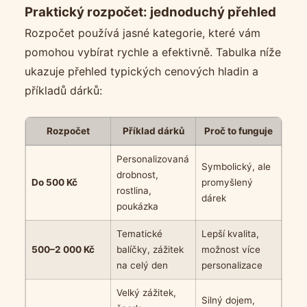
Praktický rozpočet: jednoduchý přehled
Rozpočet používá jasné kategorie, které vám
pomohou vybírat rychle a efektivně. Tabulka níže
ukazuje přehled typických cenových hladin a
příkladů dárků:
Rozpočet
Příklad dárků
Proč to funguje
Personalizovaná
Symbolický, ale
drobnost,
Do 500 Kč
promyšlený
rostlina,
dárek
poukázka
Tematické
Lepší kvalita,
500–2 000 Kč
balíčky, zážitek
možnost více
na celý den
personalizace
Velký zážitek,
Silný dojem,