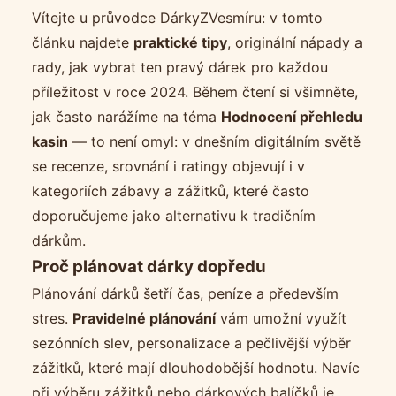
Vítejte u průvodce DárkyZVesmíru: v tomto
článku najdete
praktické tipy
, originální nápady a
rady, jak vybrat ten pravý dárek pro každou
příležitost v roce 2024. Během čtení si všimněte,
jak často narážíme na téma
Hodnocení přehledu
kasin
— to není omyl: v dnešním digitálním světě
se recenze, srovnání i ratingy objevují i v
kategoriích zábavy a zážitků, které často
doporučujeme jako alternativu k tradičním
dárkům.
Proč plánovat dárky dopředu
Plánování dárků šetří čas, peníze a především
stres.
Pravidelné plánování
vám umožní využít
sezónních slev, personalizace a pečlivější výběr
zážitků, které mají dlouhodobější hodnotu. Navíc
při výběru zážitků nebo dárkových balíčků je