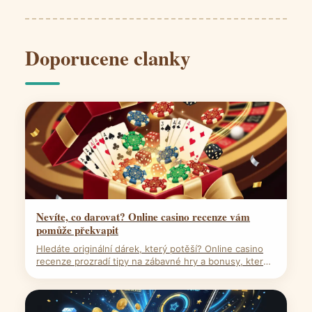
Doporucene clanky
Nevíte, co darovat? Online casino recenze vám
pomůže překvapit
Hledáte originální dárek, který potěší? Online casino
recenze prozradí tipy na zábavné hry a bonusy, které
překvapí každého hráče. Zjistěte víc!