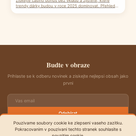
Získejte casino bonus bez vkladu a zjistěte, které
trendy dárky budou v roce 2025 dominovat. Přehled
výhod, podmínek a tipů pro maximální zisk čeká na vás.
Budte v obraze
Prihlaste se k odberu novinek a ziskejte nejlepsi obsah jako
prvni
Odebírat
Pouzivame soubory cookie ke zlepseni vaseho zazitku.
Pokracovanim v pouzivani techto stranek souhlasite s
pouzitim cookie.